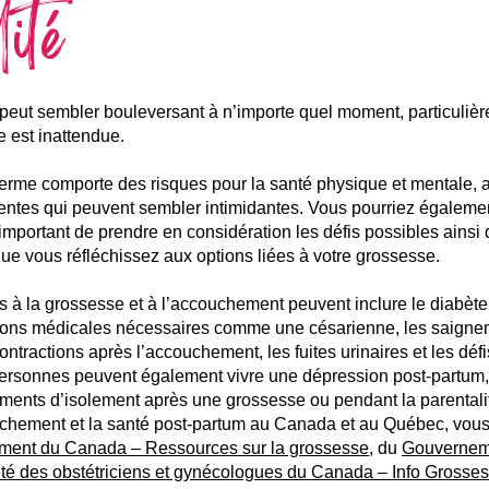
ité
t peut sembler bouleversant à n’importe quel moment, particuliè
e est inattendue.
erme comporte des risques pour la santé physique et mentale, a
ntes qui peuvent sembler intimidantes. Vous pourriez également
t important de prendre en considération les défis possibles ainsi 
que vous réfléchissez aux options liées à votre grossesse.
s à la grossesse et à l’accouchement peuvent inclure le diabète g
tions médicales nécessaires comme une césarienne, les saigne
 contractions après l’accouchement, les fuites urinaires et les déf
ersonnes peuvent également vivre une dépression post-partum, 
iments d’isolement après une grossesse ou pendant la parentalit
uchement et la santé post-partum au Canada et au Québec, vous
ent du Canada – Ressources sur la grossesse
, du
Gouvernem
té des obstétriciens et gynécologues du Canada – Info Grosse