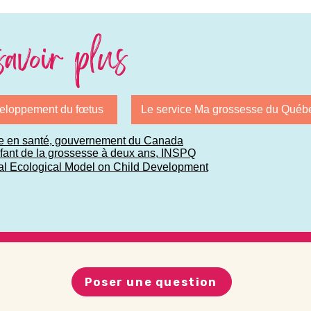
avoir plus
éveloppement du fœtus
Le service Ma grossesse du Québ
e en santé, gouvernement du Canada
nfant de la grossesse à deux ans, INSPQ
cial Ecological Model on Child Development
Poser une question