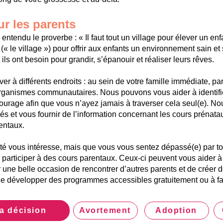
r les parents
ntendu le proverbe : « Il faut tout un village pour élever un enfan
« le village ») pour offrir aux enfants un environnement sain et s
t ils ont besoin pour grandir, s’épanouir et réaliser leurs rêves.
uver à différents endroits : au sein de votre famille immédiate, 
organismes communautaires. Nous pouvons vous aider à identifi
ourage afin que vous n’ayez jamais à traverser cela seul(e). N
s et vous fournir de l’information concernant les cours prénata
entaux.
lité vous intéresse, mais que vous vous sentez dépassé(e) par tou
participer à des cours parentaux. Ceux-ci peuvent vous aider à
r une belle occasion de rencontrer d’autres parents et de créer 
développer des programmes accessibles gratuitement ou à fai
la décision
Avortement
Adoption