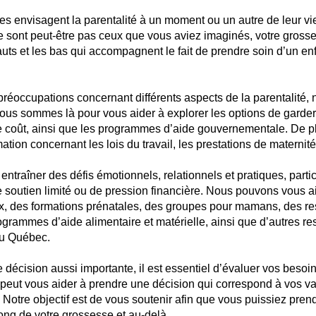
 envisagent la parentalité à un moment ou un autre de leur v
ne sont peut-être pas ceux que vous aviez imaginés, votre grosse
hauts et les bas qui accompagnent le fait de prendre soin d’un enf
s préoccupations concernant différents aspects de la parentalité,
Nous sommes là pour vous aider à explorer les options de garderi
le coût, ainsi que les programmes d’aide gouvernementale. De 
mation concernant les lois du travail, les prestations de maternité
 entraîner des défis émotionnels, relationnels et pratiques, part
e soutien limité ou de pression financière. Nous pouvons vous ai
x, des formations prénatales, des groupes pour mamans, des r
rammes d’aide alimentaire et matérielle, ainsi que d’autres r
au Québec.
décision aussi importante, il est essentiel d’évaluer vos besoin
 peut vous aider à prendre une décision qui correspond à vos val
 Notre objectif est de vous soutenir afin que vous puissiez pren
long de votre grossesse et au-delà.