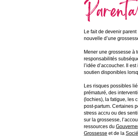
Parental
Le fait de devenir paren
nouvelle d’une grossess
Mener une grossesse à t
responsabilités subséque
l’idée d’accoucher. Il es
soutien disponibles lors
Les risques possibles lié
prématuré, des interven
(lochies), la fatigue, les
post-partum. Certaines p
stress accru ou des sent
sur la grossesse, l’acco
ressources du
Gouvernem
Grossesse
et de la
Socié