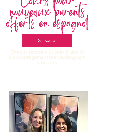
Cours pour
nouveaux parents
offerts en espagnol
S'inscrire
Chaque parent a besoin d’aide et
d’encouragement tout au long son
parcours.