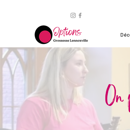
Déc
On p