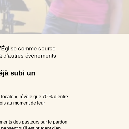
s l’Église comme source
e à d’autres événements
éjà subi un
 locale », révèle que 70 % d’entre
mois au moment de leur
ments des pasteurs sur le pardon
pensent qu'il est prudent d'en