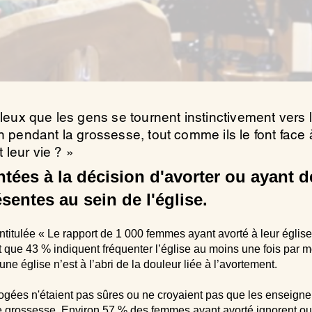
illeux que les gens se tournent instinctivement ver
en pendant la grossesse, tout comme ils le font fac
 leur vie ? »
ées à la décision d'avorter ou ayant d
sentes au sein de l'église.
titulée « Le rapport de 1 000 femmes ayant avorté à leur église
et que 43 % indiquent fréquenter l’église au moins une fois par 
e église n’est à l’abri de la douleur liée à l’avortement.
ogées n'étaient pas sûres ou ne croyaient pas que les enseigne
de grossesse. Environ 57 % des femmes ayant avorté ignorent ou 