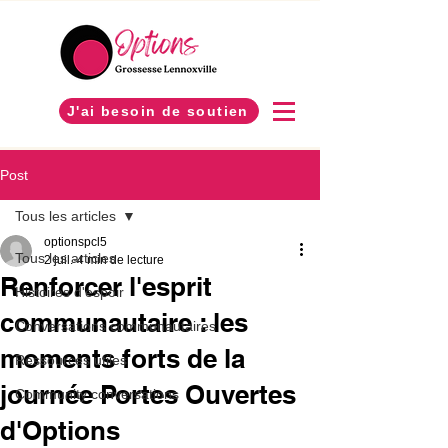
J'ai besoin de soutien
Post
Tous les articles
optionspcl5
Tous les articles
2 juil.
4 min de lecture
Renforcer l'esprit
Histoires d'espoir
communautaire : les
Conversations communautaires
moments forts de la
Ressources utiles
journée Portes Ouvertes
Community conversations
d'Options