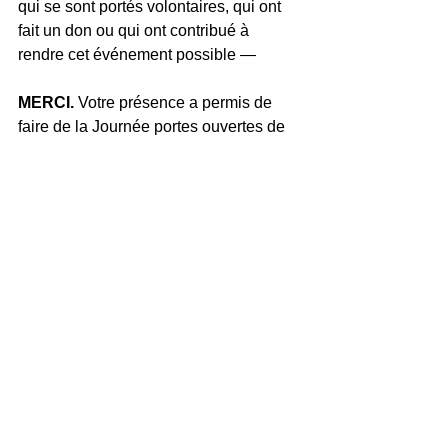
qui se sont portés volontaires, qui ont 
fait un don ou qui ont contribué à 
rendre cet événement possible —
MERCI.
 Votre présence a permis de 
faire de la Journée portes ouvertes de 
cette année un magnifique rappel que 
personne n’est destiné à parcourir seul 
le chemin de la vie.
Nous avons hâte de vous accueillir à 
nouveau lors d’un prochain événement 
Options!